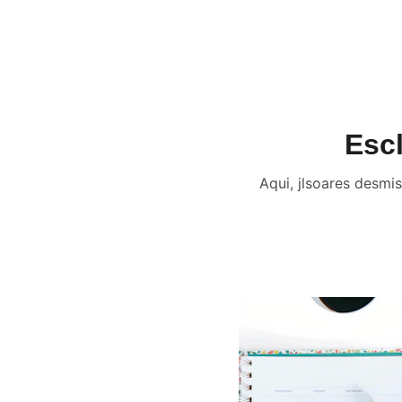
JL Soares: Counterintellige
Escl
Aqui, jlsoares desmi